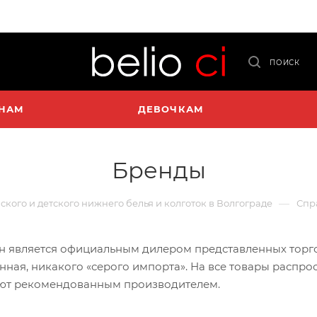
ПОИСК
НАМ
ДЕВОЧКАМ
Бренды
—
нского и детского нижнего белья и колготок в Волгограде
Спр
 является официальным дилером представленных торгов
ная, никакого «серого импорта». На все товары распро
уют рекомендованным производителем.