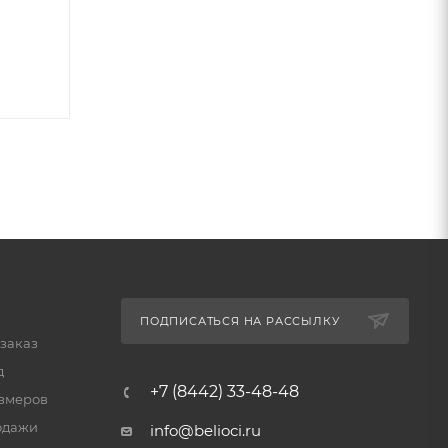
ПОДПИСАТЬСЯ НА РАССЫЛКУ
 заказ
д
+7 (8442) 33-48-48
змеров
одажи
info@belioci.ru