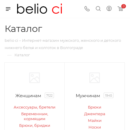
0
Каталог
belio ci – Интернет-магазин мужского, женского и детского
нижнего белья и колготок в Волгограде
—
Каталог
Женщинам
Мужчинам
7122
1945
Аксессуары, бретели
Брюки
Беременным,
Джемпера
кормящим
Майки
Брюки, бриджи
Носки