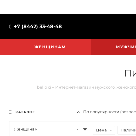
+7 (8442) 33-48-48
ЖЕНЩИНАМ
МУЖЧИ
П
belio ci – Интернет-магазин мужского, женског
По популярности (возра
КАТАЛОГ
Женщинам
Цена
Наличи