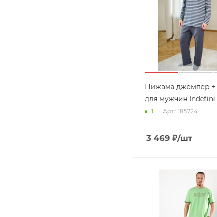
Пижама джемпер +
для мужчин Indefini
1
Арт.: 185724
3 469
₽
/шт