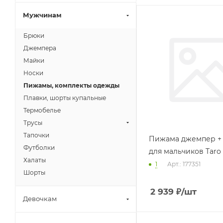
Мужчинам
Брюки
Джемпера
Майки
Носки
Пижамы, комплекты одежды
Плавки, шорты купальные
Термобелье
Трусы
Тапочки
Пижама джемпер +
Футболки
для мальчиков Taro 
Халаты
1
Арт.: 177351
Шорты
2 939
₽
/шт
Девочкам