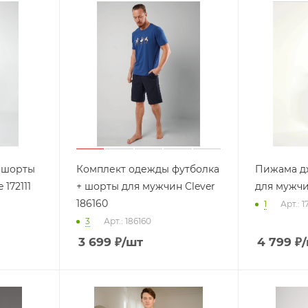
 шорты
Комплект одежды футболка
Пижама д
 172111
+ шорты для мужчин Clever
для мужчи
186160
1
Арт.: 1
3
Арт.: 186160
3 699
₽
/шт
4 799
₽