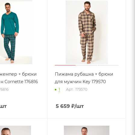
жемпер + брюки
Пижама рубашка + брюки
н Cornette 176816
для мужчин Key 179570
76816
1
Арт.: 179570
/шт
5 659
₽
/шт