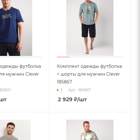
 одежды футболка
Комплект одежды футболка
ля мужчин Clever
+ шорты для мужчин Clever
185867
185801
1
Арт.: 185867
шт
2 929
₽
/шт