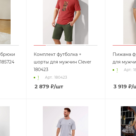
 брюки
Комплект футболка +
Пижама ф
 185724
шорты для мужчин Clever
для мужчи
180423
1
Арт.: 
1
Арт.: 180423
2 879
₽
/шт
3 919
₽
/