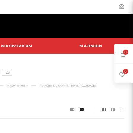
МАЛЬЧИКАМ
МАЛЫШИ
0
0
123
—
—
Мужчинам
Пижамы, комплекты одежды