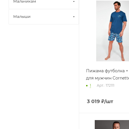
Мальчикам
Малыши
Пижама футболка +
для мужчин Cornette
1
Арт.: 172111
3 019
₽
/шт