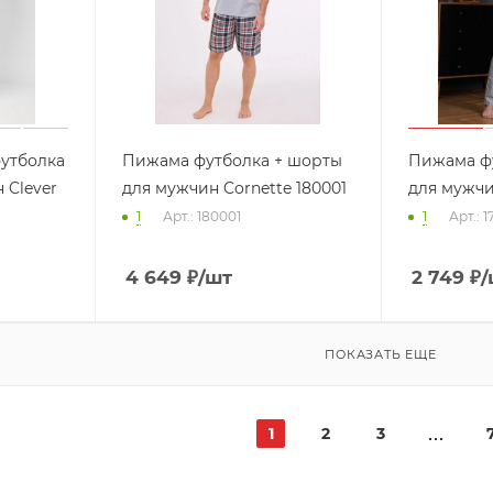
утболка
Пижама футболка + шорты
Пижама ф
 Clever
для мужчин Cornette 180001
для мужчин
1
Арт.: 180001
1
Арт.: 
4 649
₽
/шт
2 749
₽
/
ПОКАЗАТЬ ЕЩЕ
1
2
3