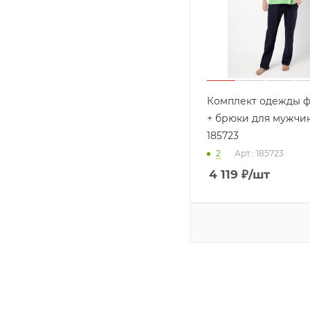
Комплект одежды ф
+ брюки для мужчин
185723
2
Арт.: 185723
4 119
₽
/шт