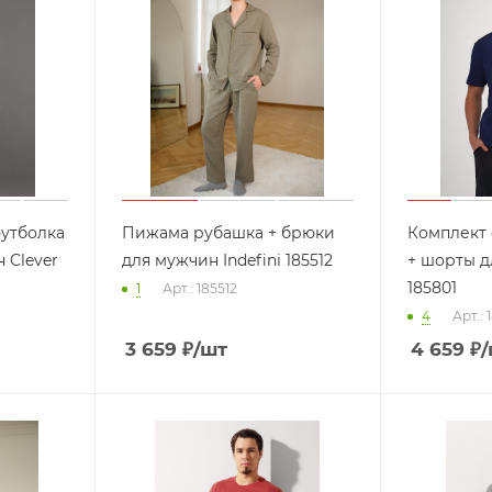
утболка
Пижама рубашка + брюки
Комплект
 Clever
для мужчин Indefini 185512
+ шорты д
185801
1
Арт.: 185512
4
Арт.: 
3 659
₽
/шт
4 659
₽
/