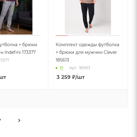
утболка + брюки
Комплект одежды футболка
 Indefini 173377
+ брюки для мужчин Clever
185613
173377
10
Арт.: 185613
шт
3 259
₽
/шт
7