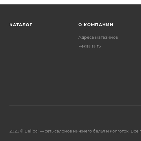
КАТАЛОГ
О КОМПАНИИ
Адреса магазинов
Реквизиты
2026 © Belioci — сеть салонов нижнего белья и колготок. Вс