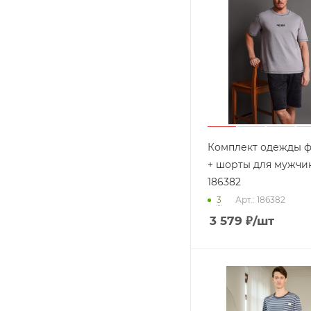
Комплект одежды ф
+ шорты для мужчин
186382
3
Арт.: 186382
3 579
₽
/шт