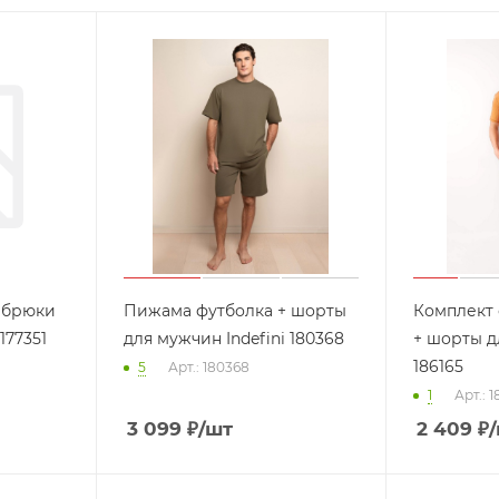
 брюки
Пижама футболка + шорты
Комплект
177351
для мужчин Indefini 180368
+ шорты д
186165
5
Арт.: 180368
1
Арт.: 1
3 099
₽
/шт
2 409
₽