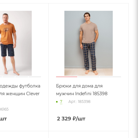
 одежды футболка
Брюки для дома для
ля женщин Clever
мужчин Indefini 185398
7
Арт.: 185398
86165
/шт
2 329
₽
/шт