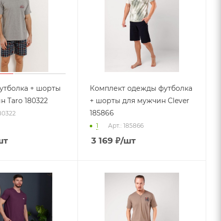
утболка + шорты
Комплект одежды футболка
н Taro 180322
+ шорты для мужчин Clever
185866
180322
1
Арт.: 185866
шт
3 169
₽
/шт