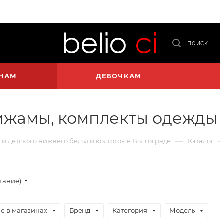
ПОИСК
НАМ
ДЕВОЧКАМ
ижамы, комплекты одежды
—
о и детского нижнего белья и колготок в Волгограде
Каталог
стание)
е в магазинах
Бренд
Категория
Модель