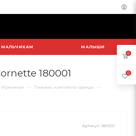
МАЛЬЧИКАМ
МАЛЫШИ
0
rnette 180001
0
—
—
Мужчинам
Пижамы, комплекты одежды
Артикул:
180001