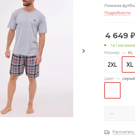
Пижама футбол
Подробности
4 649
₽
: 1
в 1 магазин
Размер
—
XL
Цвет
—
серый
Рассчитать