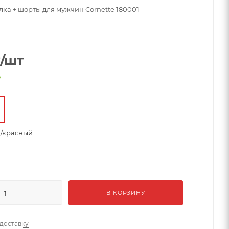
ка + шорты для мужчин Cornette 180001
/шт
е
/красный
В КОРЗИНУ
 доставку