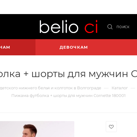
ПОИСК
НАМ
ДЕВОЧКАМ
лка + шорты для мужчин Co
—
—
 детского нижнего белья и колготок в Волгограде
Каталог
Пижама футболка + шорты для мужчин Cornette 180001