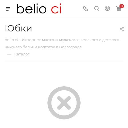
0
Юбки
belio ci – Интернет-магазин мужского, женского и детского
нижнего белья и колготок в Волгограде
—
Каталог