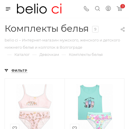
0
Комплекты белья
9
belio ci – Интернет-магазин мужского, женского и детского
нижнего белья и колготок в Волгограде
—
—
—
Каталог
Девочкам
Комплекты белья
ФИЛЬТР