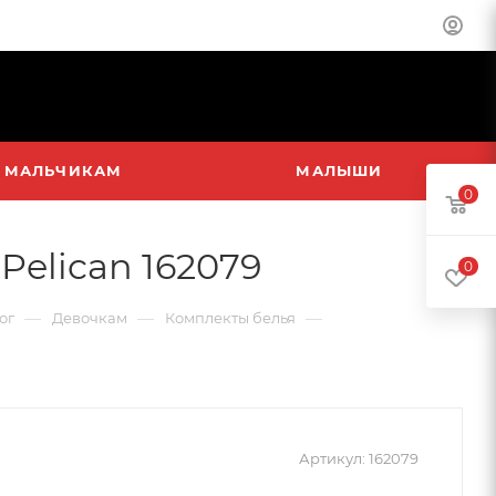
МАЛЬЧИКАМ
МАЛЫШИ
0
Pelican 162079
0
—
—
—
ог
Девочкам
Комплекты белья
Артикул:
162079