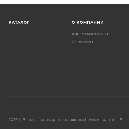
КАТАЛОГ
О КОМПАНИИ
Адреса магазинов
Реквизиты
2026 © Belioci — сеть салонов нижнего белья и колготок. Вс