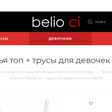
ПОИСК
НАМ
ДЕВОЧКАМ
я топ + трусы для девочек 
—
кого и детского нижнего белья и колготок в Волгограде
Катал
Комплект белья топ + трусы для девочек Pelican 162079