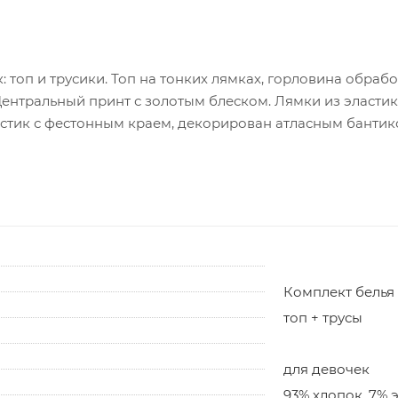
: топ и трусики. Топ на тонких лямках, горловина обра
ентральный принт с золотым блеском. Лямки из эластик
астик с фестонным краем, декорирован атласным бантик
Комплект белья
топ + трусы
для девочек
93% хлопок, 7% 