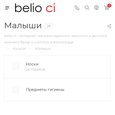
0
Малыши
28
belio ci – Интернет-магазин мужского, женского и детского
нижнего белья и колготок в Волгограде
—
—
Каталог
Малыши
Носки
28 ТОВАРОВ
Предметы гигиены