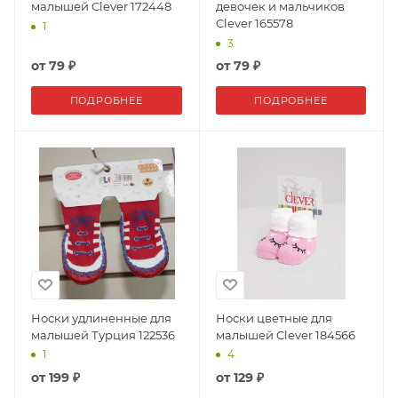
малышей Clever 172448
девочек и мальчиков
Clever 165578
1
3
от
79 ₽
от
79 ₽
ПОДРОБНЕЕ
ПОДРОБНЕЕ
Носки удлиненные для
Носки цветные для
малышей Турция 122536
малышей Clever 184566
1
4
от
199 ₽
от
129 ₽