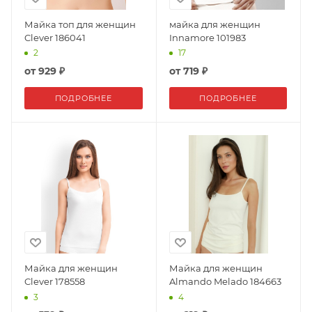
Майка топ для женщин
майка для женщин
Clever 186041
Innamore 101983
2
17
от
929 ₽
от
719 ₽
ПОДРОБНЕЕ
ПОДРОБНЕЕ
Майка для женщин
Майка для женщин
Clever 178558
Almando Melado 184663
3
4