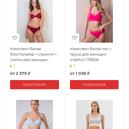
Комплект белья
Комплект белья топ +
бюстгальтер + стринги +
трусы для женщин
слипы для женщин
Indefini 178206
Indefini 173370
1
1
от
2 379 ₽
от
1 039 ₽
ПОДРОБНЕЕ
ПОДРОБНЕЕ