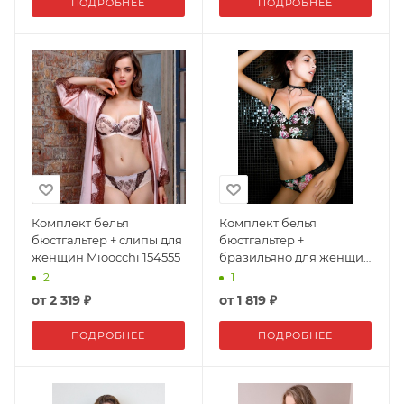
ПОДРОБНЕЕ
ПОДРОБНЕЕ
Комплект белья
Комплект белья
бюстгальтер + слипы для
бюстгальтер +
женщин Mioocchi 154555
бразильяно для женщин
Lormar 149492
2
1
от
2 319 ₽
от
1 819 ₽
ПОДРОБНЕЕ
ПОДРОБНЕЕ