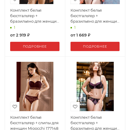
Комплект белья
Комплект белья
бюстгальтер +
бюстгальтер +
бразильяно для женщин
бразильяно для женщин
Mioocchi 172516
Mioocchi 154931
1
1
от
2 919 ₽
от
1 669 ₽
ПОДРОБНЕЕ
ПОДРОБНЕЕ
Комплект белья
Комплект белья
бюстгальтер + слипы для
бюстгальтер +
женщин Mioocchi 177148
бразильяно для женщин