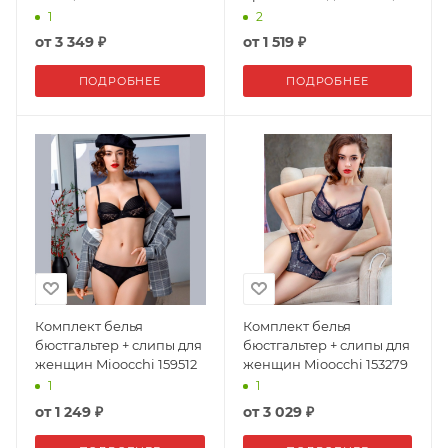
Mioocchi 148066
1
2
от
3 349 ₽
от
1 519 ₽
ПОДРОБНЕЕ
ПОДРОБНЕЕ
Комплект белья
Комплект белья
бюстгальтер + слипы для
бюстгальтер + слипы для
женщин Mioocchi 159512
женщин Mioocchi 153279
1
1
от
1 249 ₽
от
3 029 ₽