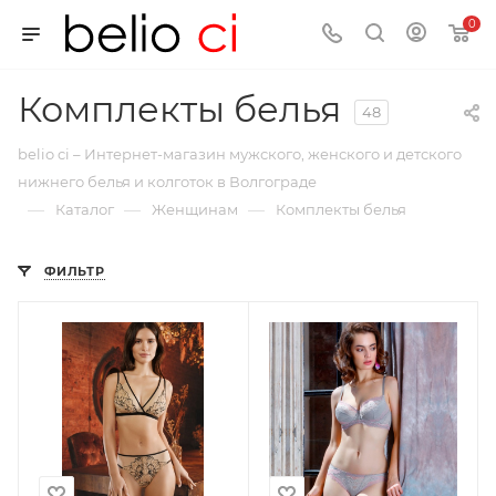
0
Комплекты белья
48
belio ci – Интернет-магазин мужского, женского и детского
нижнего белья и колготок в Волгограде
—
—
—
Каталог
Женщинам
Комплекты белья
ФИЛЬТР