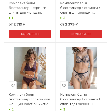
Комплект белья
Комплект белья
бюстгальтер + стринги +
бюстгальтер + стринги +
слипы для женщин
слипы для женщин
Indefini 171971
Indefini 172379
1
3
от
2 719 ₽
от
2 379 ₽
ПОДРОБНЕЕ
ПОДРОБНЕЕ
Комплект белья
Комплект белья
бюстгальтер + слипы для
бюстгальтер + стринги +
женщин Indefini 172382
слипы для женщин
Indefini 172332
2
3