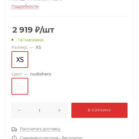
Подробности
2 919
₽
/шт
: 1
в 1 магазине
Размер
—
XS
Цвет
—
nudo/nero
В КОРЗИНУ
Рассчитать доставку
Самовывоз сегодня - бесплатно