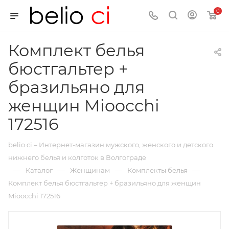
0
Комплект белья
бюстгальтер +
бразильяно для
женщин Mioocchi
172516
belio ci – Интернет-магазин мужского, женского и детского
нижнего белья и колготок в Волгограде
—
—
—
—
Каталог
Женщинам
Комплекты белья
Комплект белья бюстгальтер + бразильяно для женщин
Mioocchi 172516