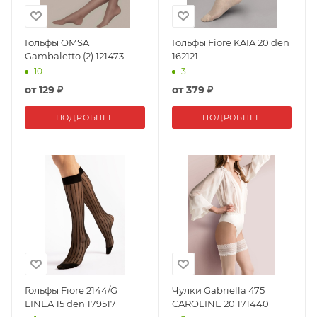
Гольфы OMSA
Гольфы Fiore KAIA 20 den
Gambaletto (2) 121473
162121
10
3
от
129 ₽
от
379 ₽
ПОДРОБНЕЕ
ПОДРОБНЕЕ
Гольфы Fiore 2144/G
Чулки Gabriella 475
LINEA 15 den 179517
CAROLINE 20 171440