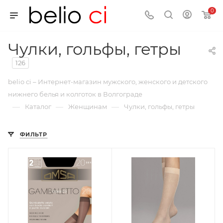
0
Чулки, гольфы, гетры
126
belio ci – Интернет-магазин мужского, женского и детского
нижнего белья и колготок в Волгограде
—
—
—
Каталог
Женщинам
Чулки, гольфы, гетры
ФИЛЬТР