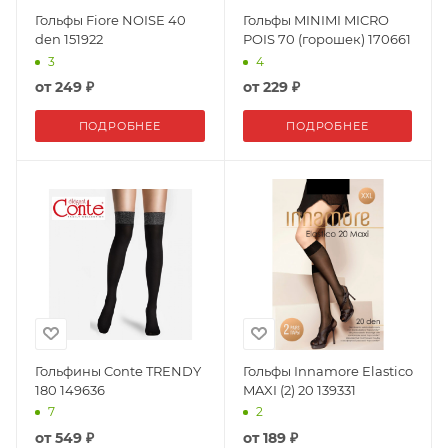
Гольфы Fiore NOISE 40
Гольфы MINIMI MICRO
den 151922
POIS 70 (горошек) 170661
3
4
от
249 ₽
от
229 ₽
ПОДРОБНЕЕ
ПОДРОБНЕЕ
Гольфины Conte TRENDY
Гольфы Innamore Elastico
180 149636
MAXI (2) 20 139331
7
2
от
549 ₽
от
189 ₽