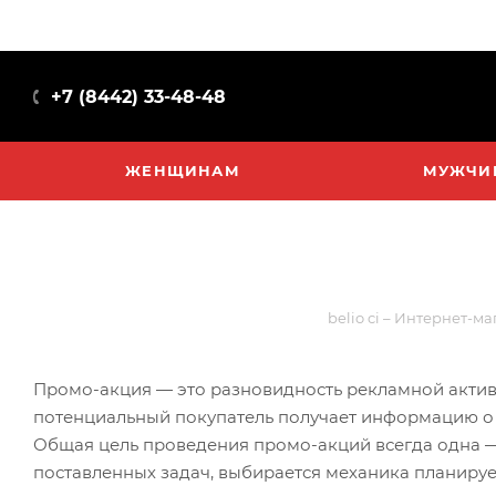
+7 (8442) 33-48-48
ЖЕНЩИНАМ
МУЖЧИ
belio ci – Интернет-м
Промо-акция — это разновидность рекламной активн
потенциальный покупатель получает информацию о то
Общая цель проведения промо-акций всегда одна — 
поставленных задач, выбирается механика планиру