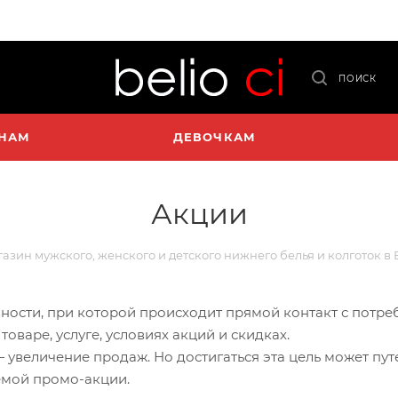
ПОИСК
НАМ
ДЕВОЧКАМ
Акции
агазин мужского, женского и детского нижнего белья и колготок в
ости, при которой происходит прямой контакт с потреби
варе, услуге, условиях акций и скидках.
увеличение продаж. Но достигаться эта цель может пут
емой промо-акции.