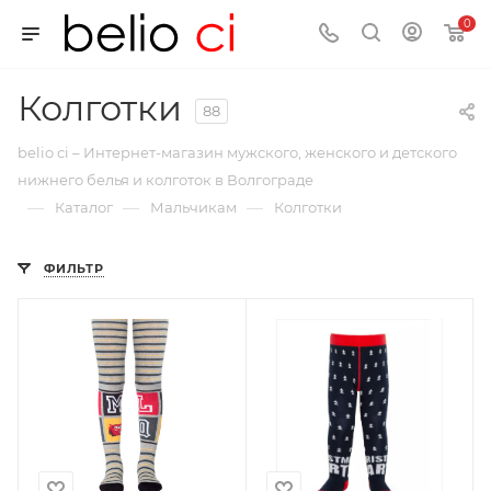
0
Колготки
88
belio ci – Интернет-магазин мужского, женского и детского
нижнего белья и колготок в Волгограде
—
—
—
Каталог
Мальчикам
Колготки
ФИЛЬТР