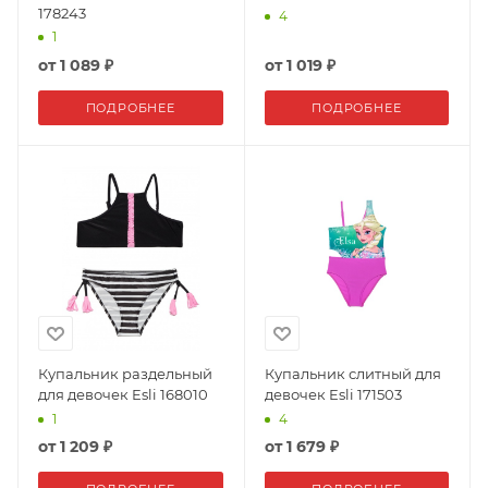
178243
4
1
от
1 089 ₽
от
1 019 ₽
ПОДРОБНЕЕ
ПОДРОБНЕЕ
Купальник раздельный
Купальник слитный для
для девочек Esli 168010
девочек Esli 171503
1
4
от
1 209 ₽
от
1 679 ₽