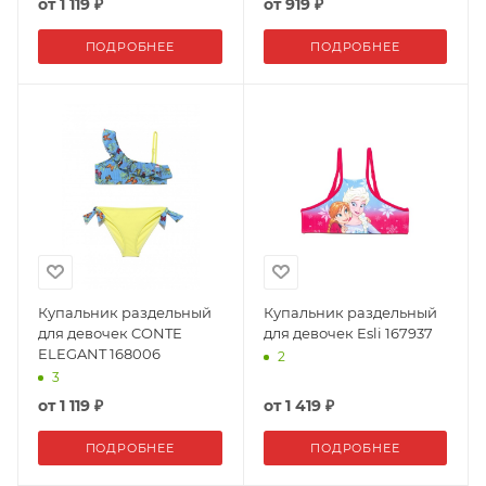
от
1 119 ₽
от
919 ₽
ПОДРОБНЕЕ
ПОДРОБНЕЕ
Купальник раздельный
Купальник раздельный
для девочек CONTE
для девочек Esli 167937
ELEGANT 168006
2
3
от
1 119 ₽
от
1 419 ₽
ПОДРОБНЕЕ
ПОДРОБНЕЕ