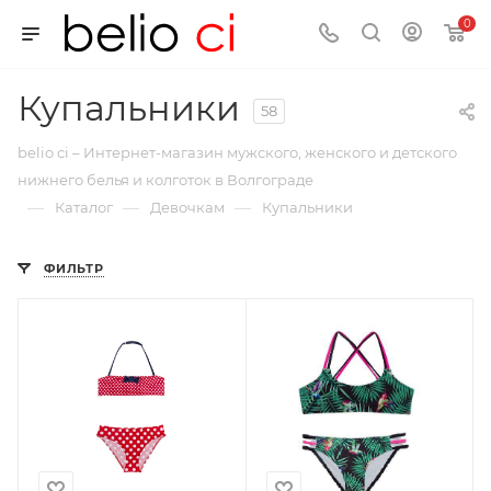
0
Купальники
58
belio ci – Интернет-магазин мужского, женского и детского
нижнего белья и колготок в Волгограде
—
—
—
Каталог
Девочкам
Купальники
ФИЛЬТР