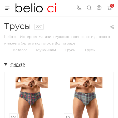
0
Трусы
227
belio ci – Интернет-магазин мужского, женского и детского
нижнего белья и колготок в Волгограде
—
—
—
—
Каталог
Мужчинам
Трусы
Трусы
ФИЛЬТР