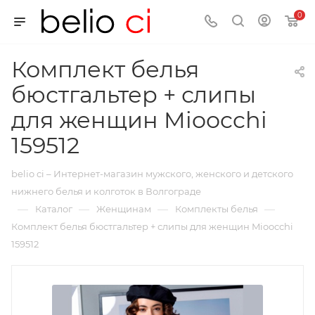
0
Комплект белья
бюстгальтер + слипы
для женщин Mioocchi
159512
belio ci – Интернет-магазин мужского, женского и детского
нижнего белья и колготок в Волгограде
—
—
—
—
Каталог
Женщинам
Комплекты белья
Комплект белья бюстгальтер + слипы для женщин Mioocchi
159512