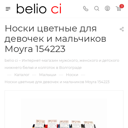
0
Носки цветные для
девочек и мальчиков
Moyra 154223
belio ci – Интернет-магазин мужского, женского и детского
нижнего белья и колготок в Волгограде
—
—
—
—
Каталог
Малыши
Носки
Носки цветные для девочек и мальчиков Moyra 154223