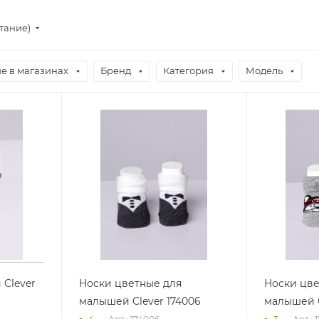
стание)
е в магазинах
Бренд
Категория
Модель
 Clever
Носки цветные для
Носки цве
малышей Clever 174006
малышей C