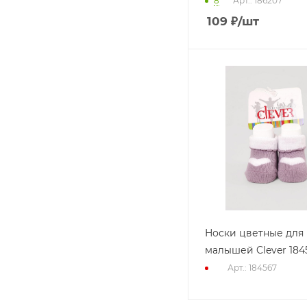
8
Арт.: 186207
109
₽
/шт
Носки цветные для
малышей Clever 184
Арт.: 184567