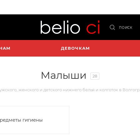
ПОИСК
НАМ
ДЕВОЧКАМ
Малыши
28
мужского, женского и детского нижнего белья и колготок в Волгог
редметы гигиены