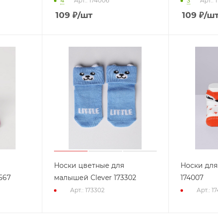
4
Арт.: 174006
3
Арт.: 
109
₽
/шт
109
₽
/ш
Носки цветные для
Носки для
567
малышей Clever 173302
174007
Арт.: 173302
Арт.: 1