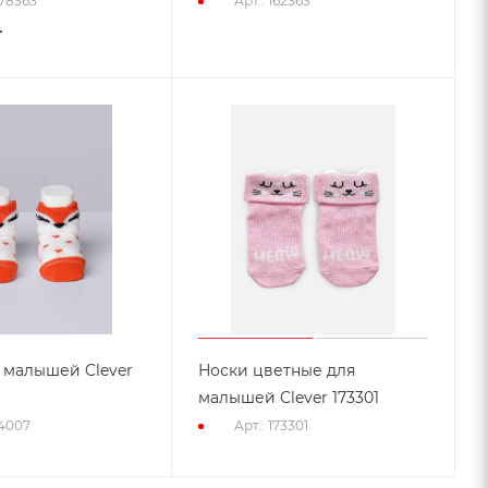
178363
Арт.: 162363
т
 малышей Clever
Носки цветные для
малышей Clever 173301
74007
Арт.: 173301