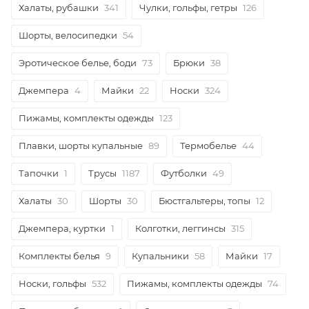
Халаты, рубашки
341
Чулки, гольфы, гетры
126
Шорты, велосипедки
54
Эротическое белье, боди
73
Брюки
38
Джемпера
4
Майки
22
Носки
324
Пижамы, комплекты одежды
123
Плавки, шорты купальные
89
Термобелье
44
Тапочки
1
Трусы
1187
Футболки
49
Халаты
30
Шорты
30
Бюстгальтеры, топы
12
Джемпера, куртки
1
Колготки, леггинсы
315
Комплекты белья
9
Купальники
58
Майки
17
Носки, гольфы
532
Пижамы, комплекты одежды
74