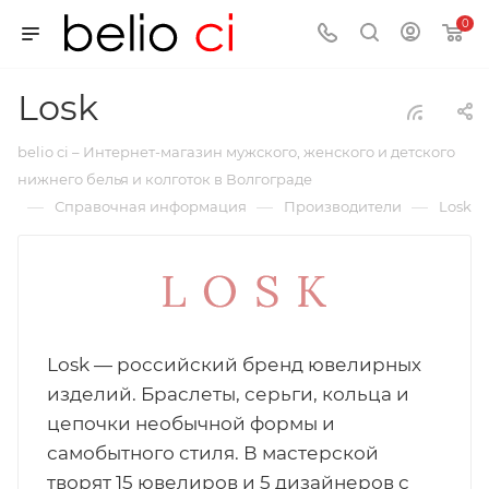
0
Losk
belio ci – Интернет-магазин мужского, женского и детского
нижнего белья и колготок в Волгограде
—
—
—
Справочная информация
Производители
Losk
Losk — российский бренд ювелирных
изделий. Браслеты, серьги, кольца и
цепочки необычной формы и
самобытного стиля. В мастерской
творят 15 ювелиров и 5 дизайнеров с