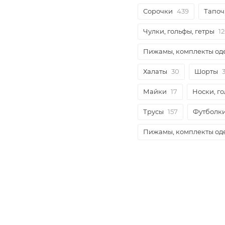
Сорочки
439
Тапоч
Чулки, гольфы, гетры
1
Пижамы, комплекты о
Халаты
30
Шорты
Майки
17
Носки, г
Трусы
157
Футболк
Пижамы, комплекты о