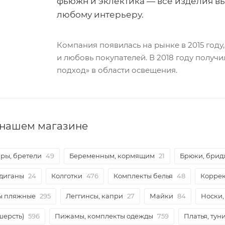
фьюжн и эклектика — все изделия в
любому интерьеру.
Компания появилась на рынке в 2015 году,
и любовь покупателей. В 2018 году получ
подход» в области освещения.
в нашем магазине
ры, бретели
49
Беременным, кормящим
21
Брюки, бри
рдиганы
24
Колготки
476
Комплекты белья
48
Корре
ры пляжные
295
Леггинсы, капри
27
Майки
84
Носки,
шерсть)
596
Пижамы, комплекты одежды
759
Платья, тун