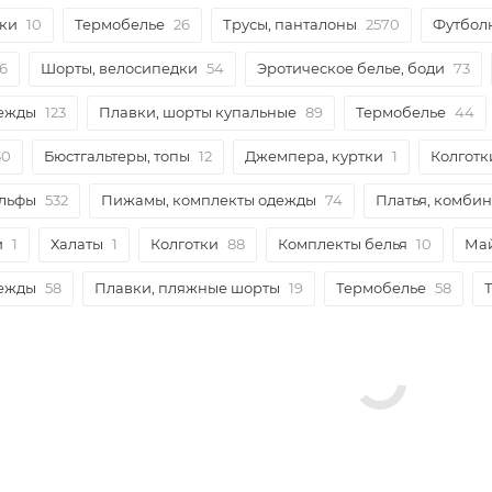
ки
10
Термобелье
26
Трусы, панталоны
2570
Футбол
26
Шорты, велосипедки
54
Эротическое белье, боди
73
дежды
123
Плавки, шорты купальные
89
Термобелье
44
30
Бюстгальтеры, топы
12
Джемпера, куртки
1
Колготк
ольфы
532
Пижамы, комплекты одежды
74
Платья, комби
и
1
Халаты
1
Колготки
88
Комплекты белья
10
Ма
дежды
58
Плавки, пляжные шорты
19
Термобелье
58