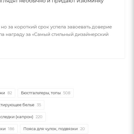
ыглядят необычно и придают изюминку
 но за короткий срок успела завоевать доверие
ила награду за «Самый стильный дизайнерский
джи
82
Бюстгальтеры, топы
508
ктирующее белье
35
 следки (капрон)
220
ики
186
Пояса для чулок, подвязки
20