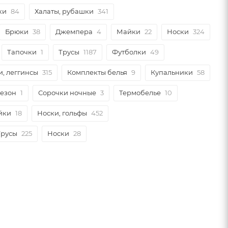
ки
84
Халаты, рубашки
341
Брюки
38
Джемпера
4
Майки
22
Носки
324
Тапочки
1
Трусы
1187
Футболки
49
и, леггинсы
315
Комплекты белья
9
Купальники
58
незон
1
Сорочки ночные
3
Термобелье
10
йки
18
Носки, гольфы
452
Трусы
225
Носки
28