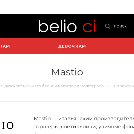
ПОИСК
НАМ
ДЕВОЧКАМ
Mastio
—
 и детского нижнего белья и колготок в Волгограде
Справочн
Mastio — итальянский производитель
торшеры, светильники, уличные фона