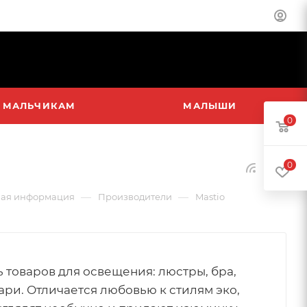
МАЛЬЧИКАМ
МАЛЫШИ
0
0
—
—
ая информация
Производители
Mastio
 товаров для освещения: люстры, бра,
ри. Отличается любовью к стилям эко,