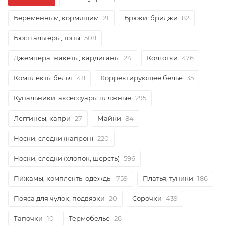
Беременным, кормящим
21
Брюки, бриджи
82
Бюстгальтеры, топы
508
Джемпера, жакеты, кардиганы
24
Колготки
476
Комплекты белья
48
Корректирующее белье
35
Купальники, аксессуары пляжные
295
Леггинсы, капри
27
Майки
84
Носки, следки (капрон)
220
Носки, следки (хлопок, шерсть)
596
Пижамы, комплекты одежды
759
Платья, туники
186
Пояса для чулок, подвязки
20
Сорочки
439
Тапочки
10
Термобелье
26