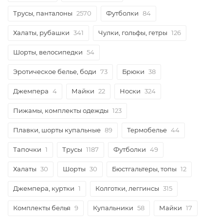
Трусы, панталоны
2570
Футболки
84
Халаты, рубашки
341
Чулки, гольфы, гетры
126
Шорты, велосипедки
54
Эротическое белье, боди
73
Брюки
38
Джемпера
4
Майки
22
Носки
324
Пижамы, комплекты одежды
123
Плавки, шорты купальные
89
Термобелье
44
Тапочки
1
Трусы
1187
Футболки
49
Халаты
30
Шорты
30
Бюстгальтеры, топы
12
Джемпера, куртки
1
Колготки, леггинсы
315
Комплекты белья
9
Купальники
58
Майки
17