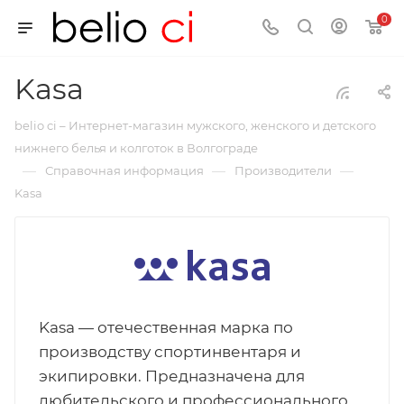
0
Kasa
belio ci – Интернет-магазин мужского, женского и детского
нижнего белья и колготок в Волгограде
—
—
—
Справочная информация
Производители
Kasa
Kasa — отечественная марка по
производству спортинвентаря и
экипировки. Предназначена для
любительского и профессионального