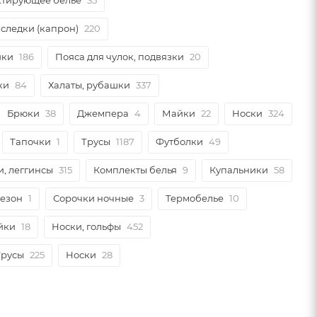
ктирующее белье
35
 следки (капрон)
220
ики
186
Пояса для чулок, подвязки
20
ки
84
Халаты, рубашки
337
Брюки
38
Джемпера
4
Майки
22
Носки
324
Тапочки
1
Трусы
1187
Футболки
49
и, леггинсы
315
Комплекты белья
9
Купальники
58
незон
1
Сорочки ночные
3
Термобелье
10
йки
18
Носки, гольфы
452
Трусы
225
Носки
28