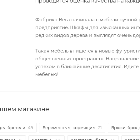
проводится оценка качества на кажд
Фабрика Вега начинала с мебели ручной 
предприятие. Шкафы для изысканных инте
редких видов дерева и выглядят очень до
Такая мебель впишется в новые футурист
общественных пространств. Направление 
успехом в ближайшие десятилетия. Идите в
мебелью!
нашем магазине
ры, бретели
49
Беременным, кормящим
21
Брюки, брид