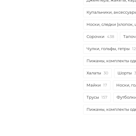
Джемпера, жакеты, ка
Купальники, аксессуа
Носки, следки (хлопок, 
Сорочки
438
Тапоч
Чулки, гольфы, гетры
1
Пижамы, комплекты о
Халаты
30
Шорты
Майки
17
Носки, г
Трусы
157
Футболк
Пижамы, комплекты о