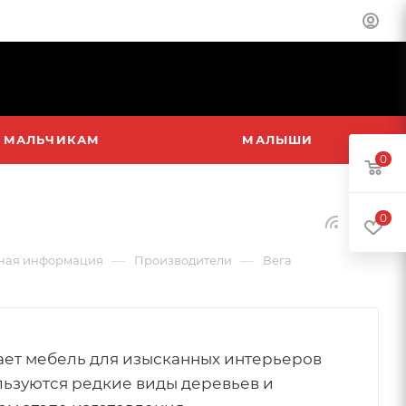
МАЛЬЧИКАМ
МАЛЫШИ
0
0
—
—
ная информация
Производители
Вега
вает мебель для изысканных интерьеров
льзуются редкие виды деревьев и