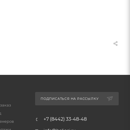
ПОДПИСАТЬСЯ НА РАССЫЛКУ
 заказ
д
+7 (8442) 33-48-48
змеров
одажи