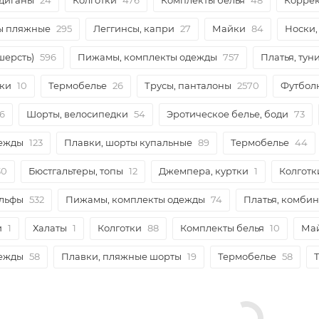
рдиганы
24
Колготки
476
Комплекты белья
48
Корре
ры пляжные
295
Леггинсы, капри
27
Майки
84
Носки,
шерсть)
596
Пижамы, комплекты одежды
757
Платья, тун
ки
10
Термобелье
26
Трусы, панталоны
2570
Футбол
26
Шорты, велосипедки
54
Эротическое белье, боди
73
дежды
123
Плавки, шорты купальные
89
Термобелье
44
30
Бюстгальтеры, топы
12
Джемпера, куртки
1
Колготк
ольфы
532
Пижамы, комплекты одежды
74
Платья, комби
и
1
Халаты
1
Колготки
88
Комплекты белья
10
Ма
дежды
58
Плавки, пляжные шорты
19
Термобелье
58