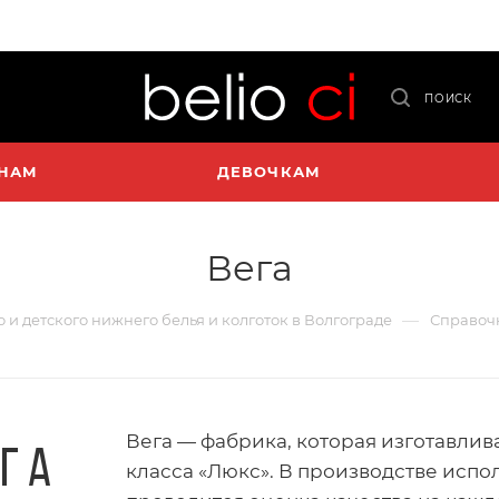
ПОИСК
НАМ
ДЕВОЧКАМ
Вега
—
о и детского нижнего белья и колготок в Волгограде
Справоч
Вега — фабрика, которая изготавли
класса «Люкс». В производстве испо