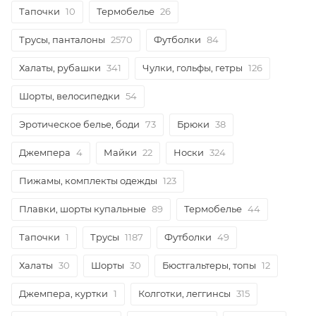
Тапочки
10
Термобелье
26
Трусы, панталоны
2570
Футболки
84
Халаты, рубашки
341
Чулки, гольфы, гетры
126
Шорты, велосипедки
54
Эротическое белье, боди
73
Брюки
38
Джемпера
4
Майки
22
Носки
324
Пижамы, комплекты одежды
123
Плавки, шорты купальные
89
Термобелье
44
Тапочки
1
Трусы
1187
Футболки
49
Халаты
30
Шорты
30
Бюстгальтеры, топы
12
Джемпера, куртки
1
Колготки, леггинсы
315