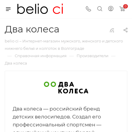
0
Два колеса
belio ci – Интернет-магазин мужского, женского и детского
нижнего белья и колготок в Волгограде
—
—
—
Справочная информация
Производители
Два колеса
Два колеса — российский бренд
детских велосипедов. Создал его
профессиональный спортсмен —