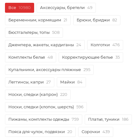
Все
10980
Аксессуары, бретели
49
Беременным, кормящим
21
Брюки, бриджи
82
Бюстгальтеры, топы
508
Джемпера, жакеты, кардиганы
24
Колготки
476
Комплекты белья
48
Корректирующее белье
35
Купальники, аксессуары пляжные
295
Леггинсы, капри
27
Майки
84
Носки, следки (капрон)
220
Носки, следки (хлопок, шерсть)
596
Пижамы, комплекты одежды
759
Платья, туники
186
Пояса для чулок, подвязки
20
Сорочки
439