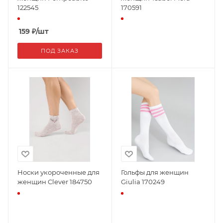
122545
170591
159
₽
/шт
ПОД ЗАКАЗ
Носки укороченные для
Гольфы для женщин
женщин Clever 184750
Giulia 170249