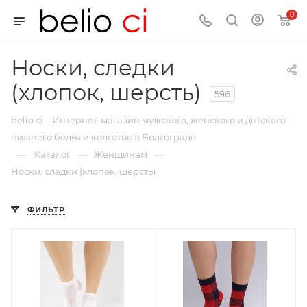
0
Носки, следки
(хлопок, шерсть)
596
belio ci – Интернет-магазин мужского, женского и детского
нижнего белья и колготок в Волгограде
—
—
—
Каталог
Женщинам
Носки, следки (хлопок, шерсть)
ФИЛЬТР