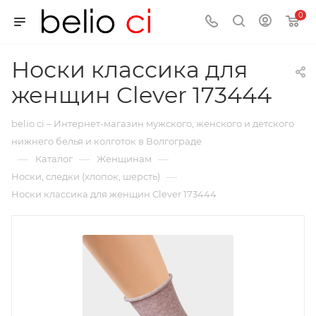
0
Носки классика для
женщин Clever 173444
belio ci – Интернет-магазин мужского, женского и детского
нижнего белья и колготок в Волгограде
—
—
—
Каталог
Женщинам
—
Носки, следки (хлопок, шерсть)
Носки классика для женщин Clever 173444