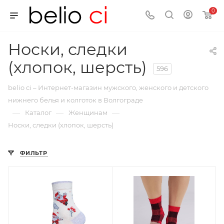
0
Носки, следки
(хлопок, шерсть)
596
belio ci – Интернет-магазин мужского, женского и детского
нижнего белья и колготок в Волгограде
—
—
—
Каталог
Женщинам
Носки, следки (хлопок, шерсть)
ФИЛЬТР