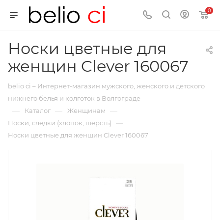
0
Носки цветные для
женщин Clever 160067
belio ci – Интернет-магазин мужского, женского и детского
нижнего белья и колготок в Волгограде
—
—
—
Каталог
Женщинам
—
Носки, следки (хлопок, шерсть)
Носки цветные для женщин Clever 160067