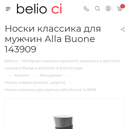
0
Носки классика для
мужчин Alla Buone
143909
belio ci – Интернет-магазин мужского, женского и детского
нижнего белья и колготок в Волгограде
—
—
—
Каталог
Женщинам
—
Носки, следки (хлопок, шерсть)
Носки классика для мужчин Alla Buone 143909