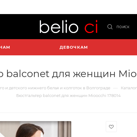
ПОИСК
НАМ
ДЕВОЧКАМ
 balconet для женщин Mio
—
го и детского нижнего белья и колготок в Волгограде
Каталог
Бюстгальтер balconet для женщин Mioocchi 178014