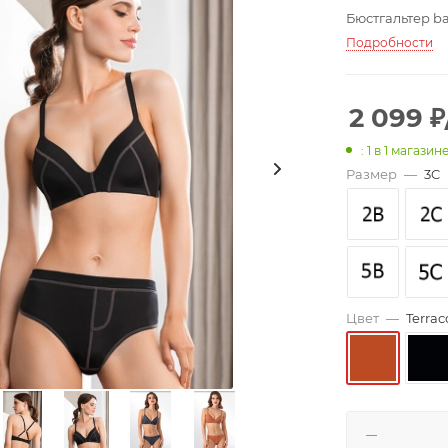
Бюстгальтер ba
Подробности
2 099
₽
: 1
в 1 магазин
Размер
—
3C
Цвет
—
Terrac