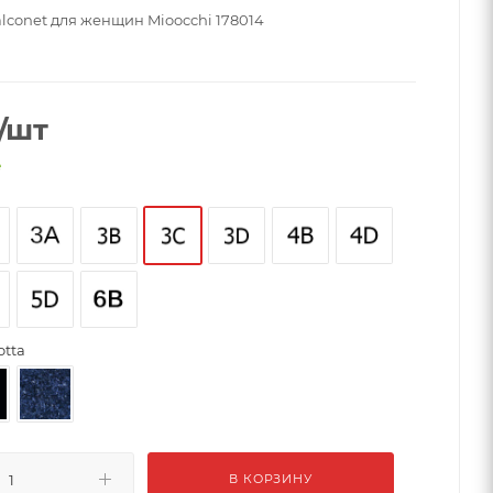
lconet для женщин Mioocchi 178014
/шт
е
otta
В КОРЗИНУ