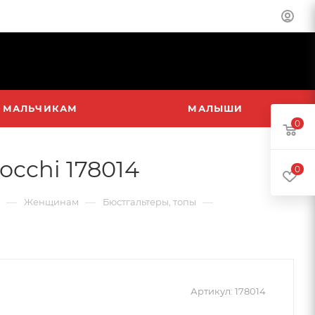
МАЛЬЧИКАМ
МАЛЫШИ
0
occhi 178014
0
—
—
—
Женщинам
Бюстгальтеры, топы
Артикул:
178014