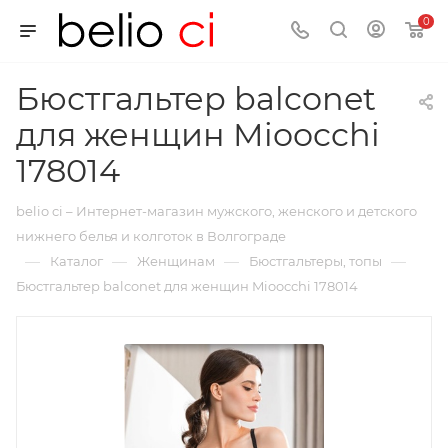
0
Бюстгальтер balconet
для женщин Mioocchi
178014
belio ci – Интернет-магазин мужского, женского и детского
нижнего белья и колготок в Волгограде
—
—
—
—
Каталог
Женщинам
Бюстгальтеры, топы
Бюстгальтер balconet для женщин Mioocchi 178014