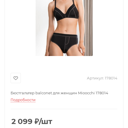
Артикул:
178014
Бюстгальтер balconet для женщин Mioocchi 178014
Подробности
2 099
₽
/шт