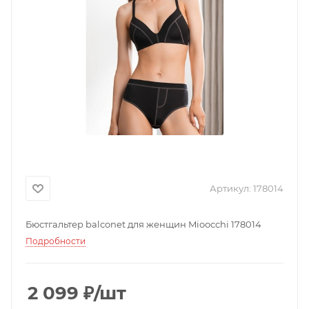
Артикул:
178014
Бюстгальтер balconet для женщин Mioocchi 178014
Подробности
2 099
₽
/шт