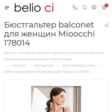
0
Бюстгальтер balconet
для женщин Mioocchi
178014
belio ci – Интернет-магазин мужского, женского и детского
нижнего белья и колготок в Волгограде
—
—
—
—
Каталог
Женщинам
Бюстгальтеры, топы
Бюстгальтер balconet для женщин Mioocchi 178014