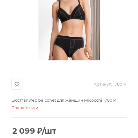
Артикул:
178014
Бюстгальтер balconet для женщин Mioocchi 178014
Подробности
2 099
₽
/шт