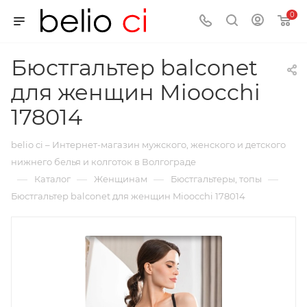
0
Бюстгальтер balconet
для женщин Mioocchi
178014
belio ci – Интернет-магазин мужского, женского и детского
нижнего белья и колготок в Волгограде
—
—
—
—
Каталог
Женщинам
Бюстгальтеры, топы
Бюстгальтер balconet для женщин Mioocchi 178014