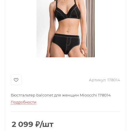
Артикул:
178014
Бюстгальтер balconet для женщин Mioocchi 178014
Подробности
2 099
₽
/шт