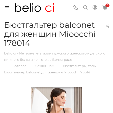
0
Бюстгальтер balconet
для женщин Mioocchi
178014
belio ci – Интернет-магазин мужского, женского и детского
нижнего белья и колготок в Волгограде
—
—
—
—
Каталог
Женщинам
Бюстгальтеры, топы
Бюстгальтер balconet для женщин Mioocchi 178014