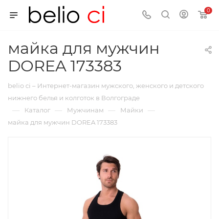
0
майка для мужчин
DOREA 173383
belio ci – Интернет-магазин мужского, женского и детского
нижнего белья и колготок в Волгограде
—
—
—
—
Каталог
Мужчинам
Майки
майка для мужчин DOREA 173383