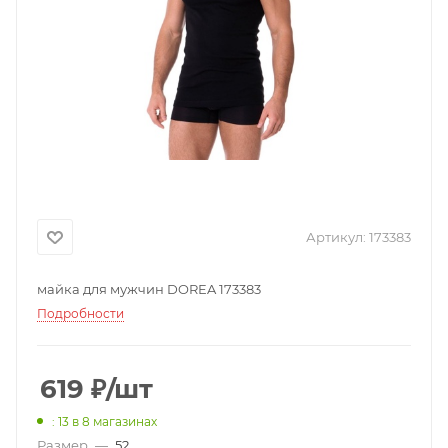
Артикул:
173383
майка для мужчин DOREA 173383
Подробности
619
₽
/шт
: 13
в 8 магазинах
Размер
—
52