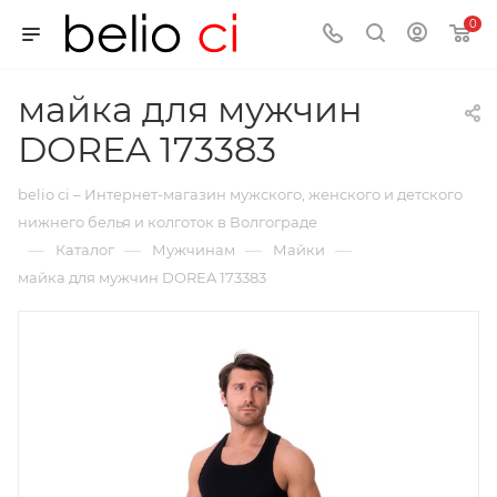
0
майка для мужчин
DOREA 173383
belio ci – Интернет-магазин мужского, женского и детского
нижнего белья и колготок в Волгограде
—
—
—
—
Каталог
Мужчинам
Майки
майка для мужчин DOREA 173383