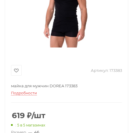
Артикул:
173383
майка для мужчин DOREA 173383
Подробности
619
₽
/шт
: 5
в 5 магазинах
Размер
—
46