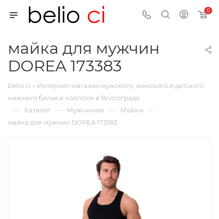
0
майка для мужчин
DOREA 173383
belio ci – Интернет-магазин мужского, женского и детского
нижнего белья и колготок в Волгограде
—
—
—
—
Каталог
Мужчинам
Майки
майка для мужчин DOREA 173383