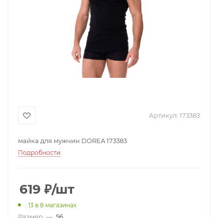
Артикул:
173383
майка для мужчин DOREA 173383
Подробности
619
₽
/шт
: 13
в 8 магазинах
Размер
—
56