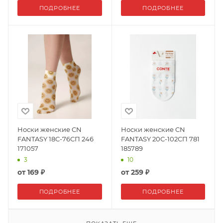
ПОДРОБНЕЕ
ПОДРОБНЕЕ
Носки женские CN
Носки женские CN
FANTASY 18С-76СП 246
FANTASY 20С-102СП 781
171057
185789
3
10
от
169 ₽
от
259 ₽
ПОДРОБНЕЕ
ПОДРОБНЕЕ