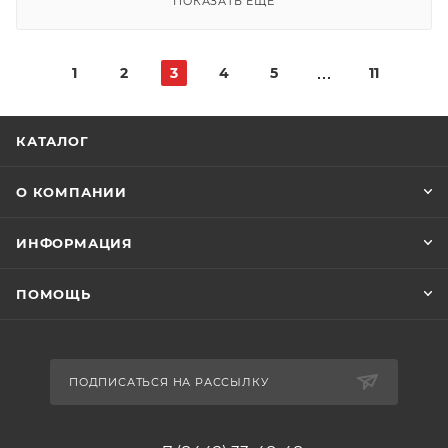
ПОКАЗАТЬ ЕЩЕ
1
2
3
4
5
11
КАТАЛОГ
О КОМПАНИИ
ИНФОРМАЦИЯ
ПОМОЩЬ
ПОДПИСАТЬСЯ НА РАССЫЛКУ