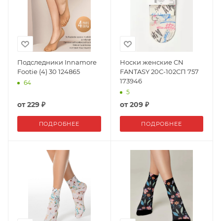
Подследники Innamore
Носки женские CN
Footie (4) 30 124865
FANTASY 20С-102СП 757
173946
64
5
от
229 ₽
от
209 ₽
ПОДРОБНЕЕ
ПОДРОБНЕЕ