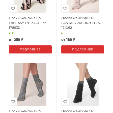
Носки женские CN
Носки женские CN
FANTASY 17С-34СП 136
FANTASY 20С-102СП 752
178932
171062
6
12
от
259 ₽
от
189 ₽
ПОДРОБНЕЕ
ПОДРОБНЕЕ
Носки женские CN
Носки женские CN