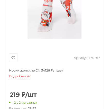
Артикул:
170267
Носки женские CN 34126 Fantasy
Подробности
219
₽
/шт
: 2
в 2 магазинах
Размер
—
23-25