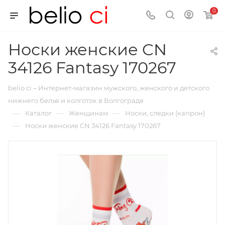
0
Носки женские CN
34126 Fantasy 170267
belio ci – Интернет-магазин мужского, женского и детского
нижнего белья и колготок в Волгограде
—
—
—
Каталог
Женщинам
Носки, следки (капрон)
—
Носки женские CN 34126 Fantasy 170267