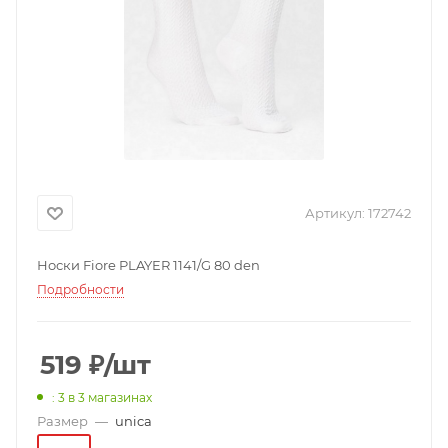
Артикул:
172742
Носки Fiore PLAYER 1141/G 80 den
Подробности
519
₽
/шт
: 3
в 3 магазинах
Размер
—
unica