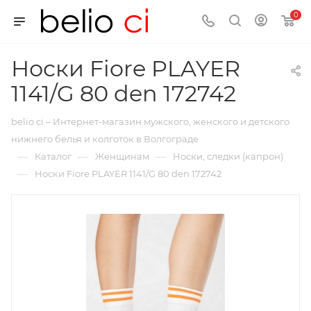
0
Носки Fiore PLAYER
1141/G 80 den 172742
belio ci – Интернет-магазин мужского, женского и детского
нижнего белья и колготок в Волгограде
—
—
—
Каталог
Женщинам
Носки, следки (капрон)
—
Носки Fiore PLAYER 1141/G 80 den 172742