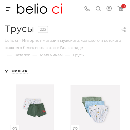
0
Трусы
225
belio ci – Интернет-магазин мужского, женского и детского
нижнего белья и колготок в Волгограде
—
—
—
Каталог
Мальчикам
Трусы
ФИЛЬТР