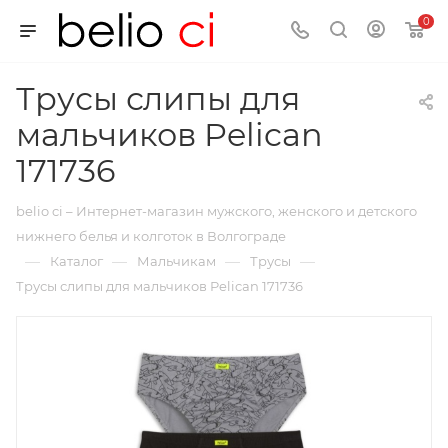
0
Трусы слипы для
мальчиков Pelican
171736
belio ci – Интернет-магазин мужского, женского и детского
нижнего белья и колготок в Волгограде
—
—
—
—
Каталог
Мальчикам
Трусы
Трусы слипы для мальчиков Pelican 171736