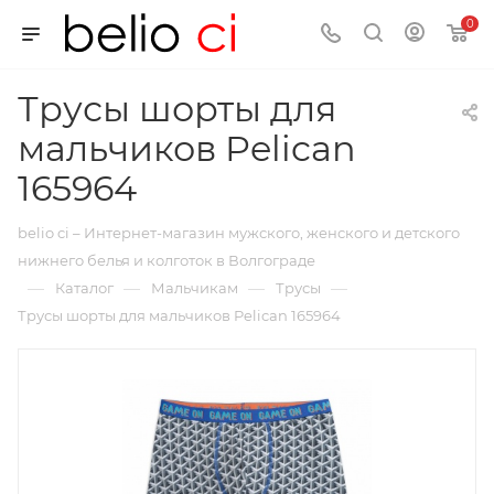
0
Трусы шорты для
мальчиков Pelican
165964
belio ci – Интернет-магазин мужского, женского и детского
нижнего белья и колготок в Волгограде
—
—
—
—
Каталог
Мальчикам
Трусы
Трусы шорты для мальчиков Pelican 165964