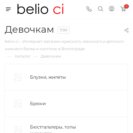
0
Девочкам
1190
belio ci – Интернет-магазин мужского, женского и детского
нижнего белья и колготок в Волгограде
—
—
Каталог
Девочкам
Блузки, жилеты
Брюки
Бюстгальтеры, топы