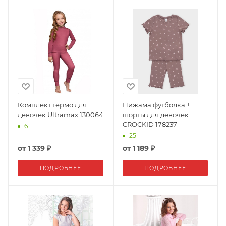
Комплект термо для
Пижама футболка +
девочек Ultramax 130064
шорты для девочек
CROCKID 178237
6
25
от
1 339 ₽
от
1 189 ₽
ПОДРОБНЕЕ
ПОДРОБНЕЕ