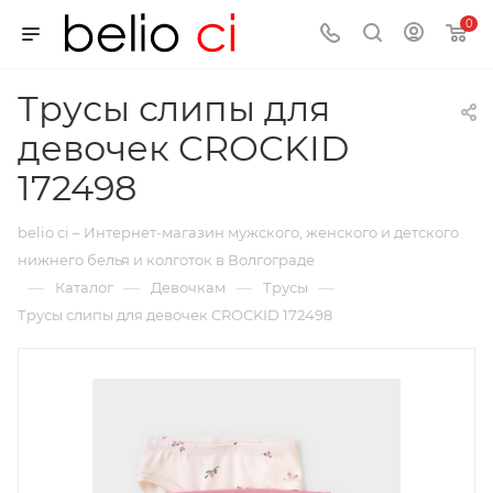
0
Трусы слипы для
девочек CROCKID
172498
belio ci – Интернет-магазин мужского, женского и детского
нижнего белья и колготок в Волгограде
—
—
—
—
Каталог
Девочкам
Трусы
Трусы слипы для девочек CROCKID 172498