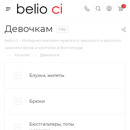
0
Девочкам
1190
belio ci – Интернет-магазин мужского, женского и детского
нижнего белья и колготок в Волгограде
—
—
Каталог
Девочкам
Блузки, жилеты
Брюки
Бюстгальтеры, топы