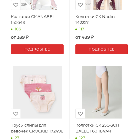
Колготки CK ANABEL
Колготки CK Nadin
145643
142257
106
117
от
339 ₽
от
439 ₽
ПОДРОБНЕЕ
ПОДРОБНЕЕ
Трусы слипы для
Колготки CK 25C-3СП
девочек CROCKID 172498
BALLET 60 184741
27
127