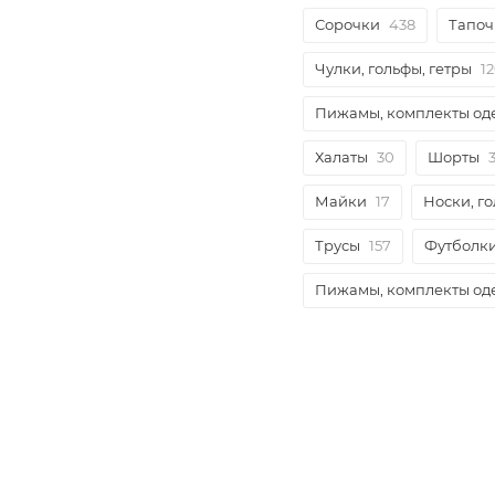
Сорочки
438
Тапоч
Чулки, гольфы, гетры
1
Пижамы, комплекты о
Халаты
30
Шорты
Майки
17
Носки, г
Трусы
157
Футболк
Пижамы, комплекты о