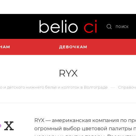
ПОИСК
НАМ
ДЕВОЧКАМ
RYX
—
го и детского нижнего белья и колготок в Волгограде
Справоч
RYX — американская компания по пр
огромный выбор цветовой палитры п