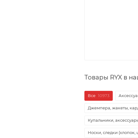
Товары RYX в н
Все
10973
Аксессуа
Джемпера, жакеты, ка
Купальники, аксессуа
Носки, следки (хлопок, 