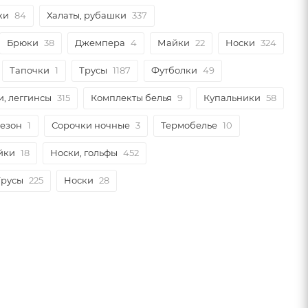
ки
84
Халаты, рубашки
337
Брюки
38
Джемпера
4
Майки
22
Носки
324
Тапочки
1
Трусы
1187
Футболки
49
и, леггинсы
315
Комплекты белья
9
Купальники
58
незон
1
Сорочки ночные
3
Термобелье
10
йки
18
Носки, гольфы
452
Трусы
225
Носки
28