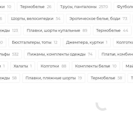
ки
10
Термобелье
26
Трусы, панталоны
2570
Футбол
26
Шорты, велосипедки
54
Эротическое белье, боди
73
дежды
123
Плавки, шорты купальные
89
Термобелье
44
30
Бюстгальтеры, топы
12
Джемпера, куртки
1
Колготк
ольфы
532
Пижамы, комплекты одежды
74
Платья, комби
и
1
Халаты
1
Колготки
88
Комплекты белья
10
Ма
дежды
58
Плавки, пляжные шорты
19
Термобелье
58