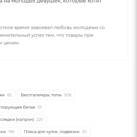
а на молодых девушек, которые хотят
ороткое время завоевал любовь молодежи со
ремительный успех тем, что товары при
м ценам.
жи
82
Бюстгальтеры, топы
508
ктирующее белье
35
 следки (капрон)
220
ики
186
Пояса для чулок, подвязки
20