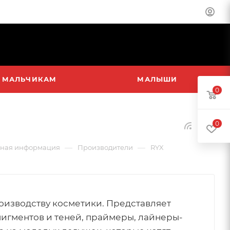
МАЛЬЧИКАМ
МАЛЫШИ
0
0
—
—
ная информация
Производители
RYX
оизводству косметики. Представляет
игментов и теней, праймеры, лайнеры-