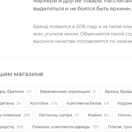
маркеры и другие товары. Рассчитан
выделяться и не боятся быть яркими.
Бренд появился в 2016 году и за такое к
всех уголков земли. Объясняется такой ст
высоком качестве поставляются по низки
ашем магазине
ры, бретели
49
Беременным, кормящим
21
Брюки, брид
рдиганы
24
Колготки
476
Комплекты белья
48
Корре
ры пляжные
295
Леггинсы, капри
27
Майки
84
Носки,
шерсть)
596
Пижамы, комплекты одежды
757
Платья, тун