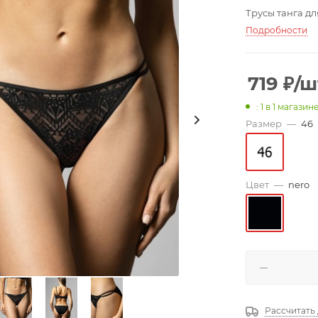
Трусы танга д
Подробности
719
₽
/ш
: 1
в 1 магазин
Размер
—
46
Цвет
—
nero
Рассчитать