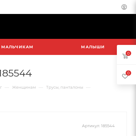
МАЛЬЧИКАМ
МАЛЫШИ
0
185544
0
—
—
—
г
Женщинам
Трусы, панталоны
Артикул:
185544