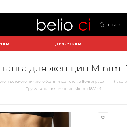
ПОИСК
НАМ
ДЕВОЧКАМ
 танга для женщин Minimi 
—
ого и детского нижнего белья и колготок в Волгограде
Катало
Трусы танга для женщин Minimi 185544