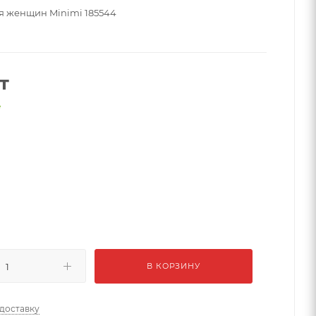
ля женщин Minimi 185544
т
е
В КОРЗИНУ
 доставку