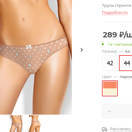
Трусы стринги 
Подробности
289
₽
/
: 1
в 1 магазин
Размер
—
44
Цвет
—
перси
Рассчитать