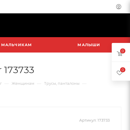
МАЛЬЧИКАМ
МАЛЫШИ
0
 173733
0
—
—
—
г
Женщинам
Трусы, панталоны
Артикул:
173733