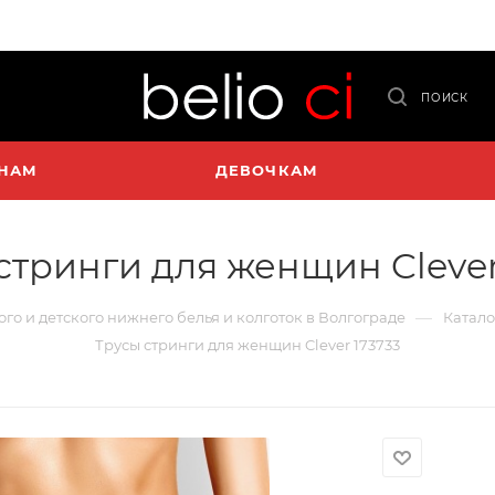
ПОИСК
НАМ
ДЕВОЧКАМ
стринги для женщин Clever
—
ого и детского нижнего белья и колготок в Волгограде
Катало
Трусы стринги для женщин Clever 173733