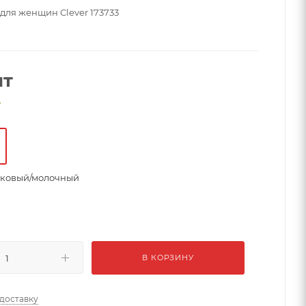
для женщин Clever 173733
шт
е
ковый/молочный
В КОРЗИНУ
 доставку