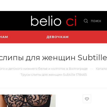
ПОИСК
НАМ
ДЕВОЧКАМ
слипы для женщин Subtille
—
ого и детского нижнего белья и колготок в Волгограде
Катало
Трусы слипы для женщин Subtille 178465