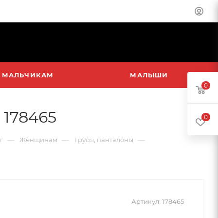
МАЛЬЧИКАМ
МАЛЫШИ
0
 178465
0
—
—
—
г
Женщинам
Трусы, панталоны
Артикул:
178465