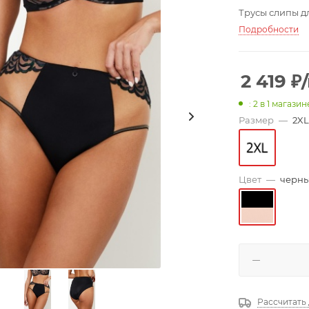
Трусы слипы д
Подробности
2 419
₽
: 2
в 1 магазин
Размер
—
2XL
Цвет
—
черн
Рассчитать