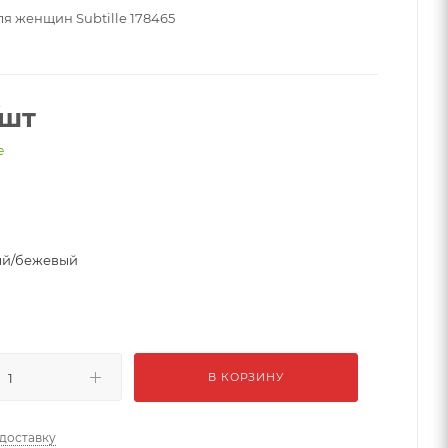
ля женщин Subtille 178465
/шт
е
ый/бежевый
В КОРЗИНУ
 доставку